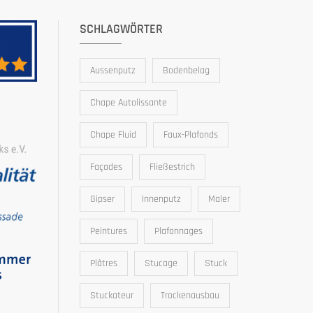
SCHLAGWÖRTER
Aussenputz
Bodenbelag
Chape Autolissante
Chape Fluid
Faux-Plafonds
Façades
Fließestrich
Gipser
Innenputz
Maler
Peintures
Plafonnages
Plâtres
Stucage
Stuck
Stuckateur
Trockenausbau