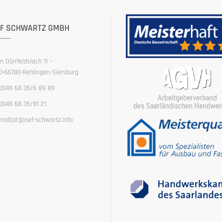
F SCHWARTZ GMBH
In Dürrfeldslach 11 –
D•66780•Rehlingen-Siersburg
0049 68 35/6 89 89
0049 68 35/81 21
mail[at]josef-schwartz.info