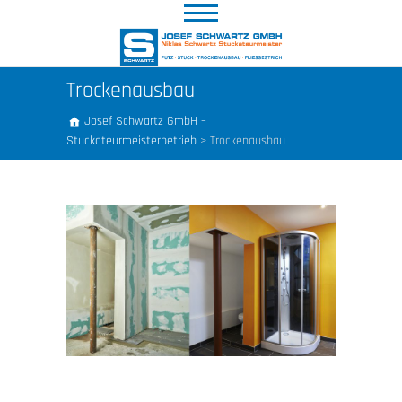
Trockenausbau
Josef Schwartz GmbH –
Stuckateurmeisterbetrieb
>
Trockenausbau