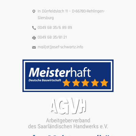
In Dürrfeldslach 11 – D•66780•Rehlingen-
Siersburg
0049 68 35/6 89 89
0049 68 35/81 21
mail[at]josef-schwartz.info