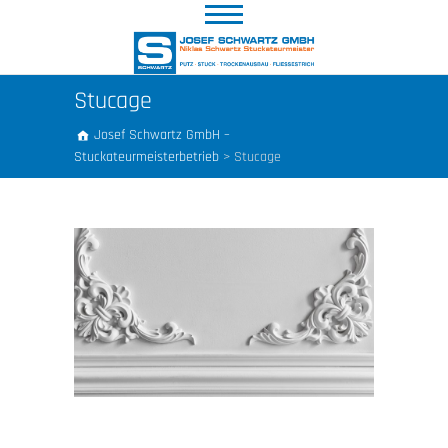
Stucage
Josef Schwartz GmbH –
Stuckateurmeisterbetrieb
>
Stucage