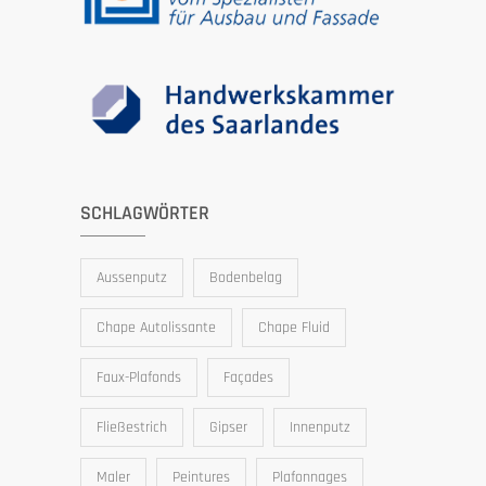
SCHLAGWÖRTER
Aussenputz
Bodenbelag
Chape Autolissante
Chape Fluid
Faux-Plafonds
Façades
Fließestrich
Gipser
Innenputz
Maler
Peintures
Plafonnages