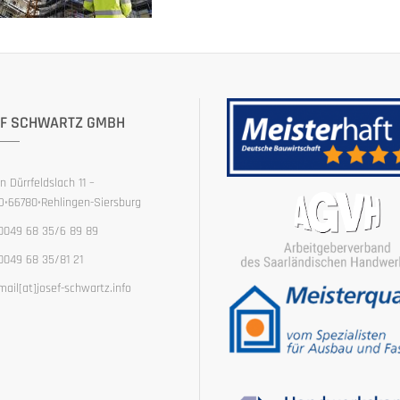
F SCHWARTZ GMBH
In Dürrfeldslach 11 –
D•66780•Rehlingen-Siersburg
0049 68 35/6 89 89
0049 68 35/81 21
mail[at]josef-schwartz.info