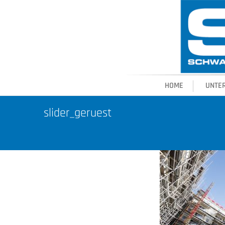
HOME
UNTE
slider_geruest