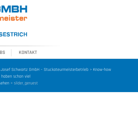
BS
KONTAKT
Josef Schwartz GmbH – Stuckateurmeisterbetrieb
>
Know-how
 haben schon viel
sehen
>
slider_geruest