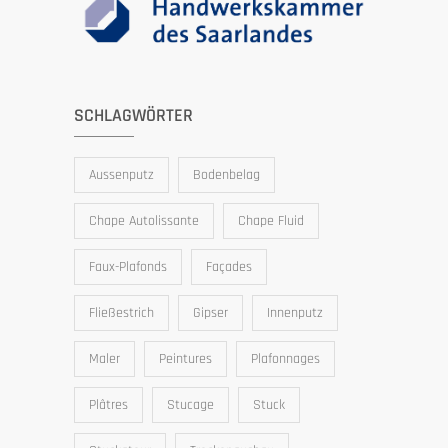
SCHLAGWÖRTER
Aussenputz
Bodenbelag
Chape Autolissante
Chape Fluid
Faux-Plafonds
Façades
Fließestrich
Gipser
Innenputz
Maler
Peintures
Plafonnages
Plâtres
Stucage
Stuck