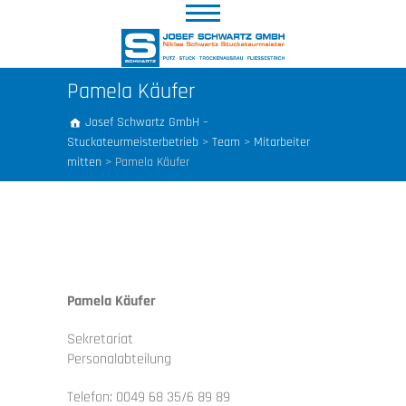
Pamela Käufer
Josef Schwartz GmbH –
Stuckateurmeisterbetrieb
>
Team
>
Mitarbeiter
mitten
>
Pamela Käufer
Pamela Käufer
Sekretariat
Personalabteilung
Telefon: 0049 68 35/6 89 89