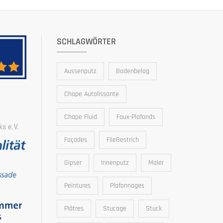
SCHLAGWÖRTER
Aussenputz
Bodenbelag
Chape Autolissante
Chape Fluid
Faux-Plafonds
Façades
Fließestrich
Gipser
Innenputz
Maler
Peintures
Plafonnages
Plâtres
Stucage
Stuck