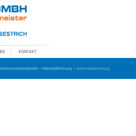
BS
KONTAKT
ckateurmeisterbetrieb
>
Wärmedämmung
>
waermedaemmung