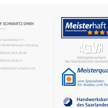
F SCHWARTZ GMBH
In Dürrfeldslach 11 –
D•66780•Rehlingen-Siersburg
0049 68 35/6 89 89
0049 68 35/81 21
mail[at]josef-schwartz.info